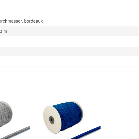
rchmesser, bordeaux
00 m