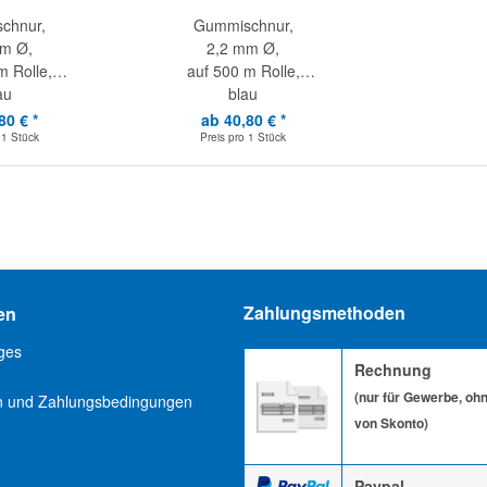
chnur,
Gummischnur,
mm Ø,
2,2 mm Ø,
m Rolle,
auf 500 m Rolle,
au
blau
80 € *
ab 40,80 € *
o
1 Stück
Preis pro
1 Stück
Zahlungsmethoden
en
ges
Rechnung
(nur für Gewerbe, oh
n und Zahlungsbedingungen
von Skonto)
Paypal