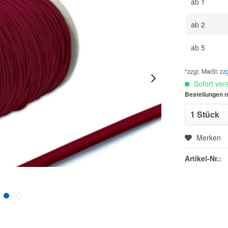
ab
1
ab
2
ab
5
*zzgl. MwSt.
zz
Sofort vers
Bestellungen n
Merken
Artikel-Nr.: