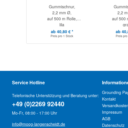
Gummischnur,
Gummis
2,2 mm Ø,
2,2 
auf 500 m Rolle,
auf 500 
lila
gr
ab 40,80 € *
ab 40,
Preis pro
1 Stück
Preis pr
Service Hotline
Information
Grounding Pa
Telefonische Unterstützung und Beratung unter:
Kontakt
+49 (0)2269 92440
Versandkoste
Impressum
Mo-Fr, 08:00 - 17:00 Uhr
AGB
info@moog-langenscheidt.de
Datenschutz