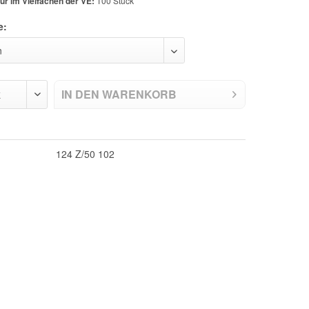
ur im Vielfachen der VE:
100 Stück
e:
IN DEN
WARENKORB
124 Z/50 102