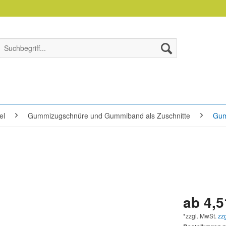
el
Gummizugschnüre und Gummiband als Zuschnitte
Gum
ab 4,5
*zzgl. MwSt.
zz