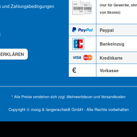
(nur für Gewerbe, oh
n und Zahlungsbedingungen
von Skonto)
Paypal
t
Bankeinzug
 ERKLÄREN
Kreditkarte
€
Vorkasse
* Alle Preise verstehen sich zzgl. Mehrwertsteuer und
Versandkosten
Copyright © moog & langenscheidt GmbH - Alle Rechte vorbehalten