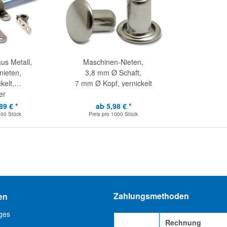
aus Metall,
Maschinen-Nieten,
ieten,
3,8 mm Ø Schaft,
kelt,
7 mm Ø Kopf, vernickelt
er
89 € *
ab 5,98 € *
100 Stück
Preis pro
1000 Stück
Zahlungsmethoden
en
ges
Rechnung