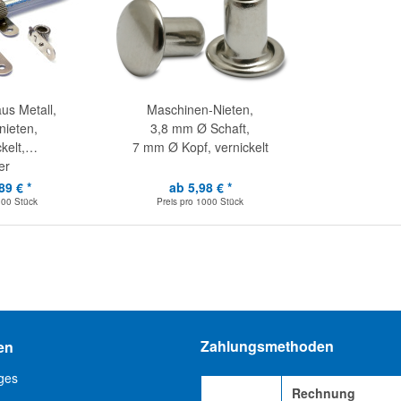
aus Metall,
Maschinen-Nieten,
ieten,
3,8 mm Ø Schaft,
kelt,
7 mm Ø Kopf, vernickelt
er
89 € *
ab 5,98 € *
100 Stück
Preis pro
1000 Stück
Zahlungsmethoden
en
ges
Rechnung