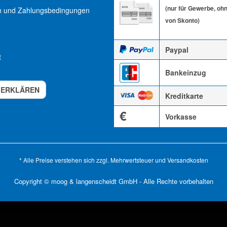
(nur für Gewerbe, oh
n und Zahlungsbedingungen
von Skonto)
Paypal
t
Bankeinzug
 ERKLÄREN
Kreditkarte
€
Vorkasse
* Alle Preise verstehen sich zzgl. Mehrwertsteuer und
Versandkosten
Copyright © moog & langenscheidt GmbH - Alle Rechte vorbehalten