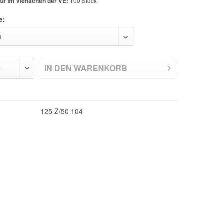
ur im Vielfachen der VE:
100 Stück
e:
IN DEN
WARENKORB
125 Z/50 104