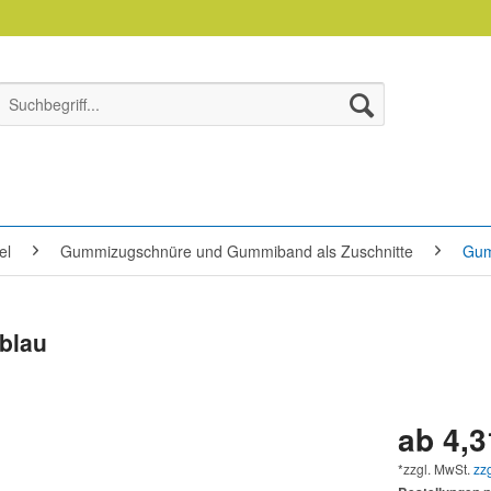
el
Gummizugschnüre und Gummiband als Zuschnitte
Gum
blau
ab 4,3
*zzgl. MwSt.
zz