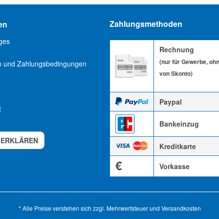
Zahlungsmethoden
en
ges
Rechnung
(nur für Gewerbe, oh
n und Zahlungsbedingungen
von Skonto)
Paypal
t
Bankeinzug
 ERKLÄREN
Kreditkarte
€
Vorkasse
* Alle Preise verstehen sich zzgl. Mehrwertsteuer und
Versandkosten