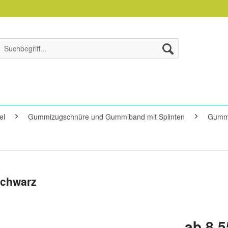
el
Gummizugschnüre und Gummiband mit Splinten
Gummi
schwarz
ab 8,5