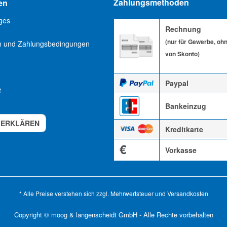
Zahlungsmethoden
en
ges
Rechnung
(nur für Gewerbe, oh
n und Zahlungsbedingungen
von Skonto)
Paypal
t
Bankeinzug
 ERKLÄREN
Kreditkarte
€
Vorkasse
* Alle Preise verstehen sich zzgl. Mehrwertsteuer und
Versandkosten
Copyright © moog & langenscheidt GmbH - Alle Rechte vorbehalten