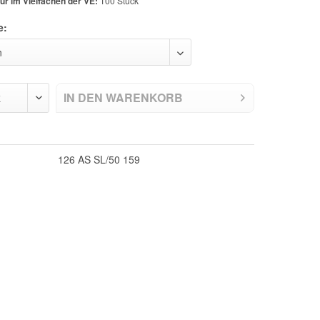
ur im Vielfachen der VE:
100 Stück
e:
IN DEN
WARENKORB
126 AS SL/50 159