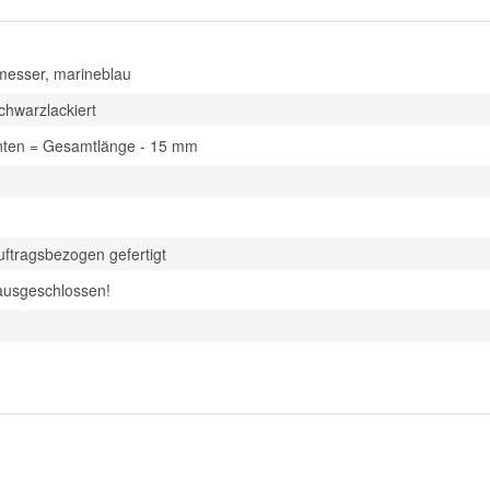
messer, marineblau
chwarzlackiert
nten = Gesamtlänge - 15 mm
uftragsbezogen gefertigt
ausgeschlossen!