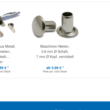
aus Metall,
Maschinen-Nieten,
ieten,
3,8 mm Ø Schaft,
kelt,
7 mm Ø Kopf, vernickelt
er
89 € *
ab 5,98 € *
100 Stück
Preis pro
1000 Stück