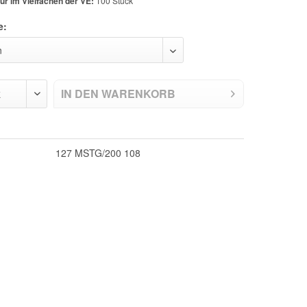
ur im Vielfachen der VE:
100 Stück
e:
IN DEN
WARENKORB
127 MSTG/200 108