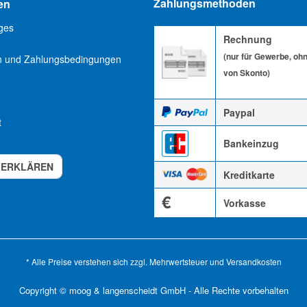
Zahlungsmethoden
en
ges
Rechnung
(nur für Gewerbe, oh
n und Zahlungsbedingungen
von Skonto)
Paypal
t
Bankeinzug
 ERKLÄREN
Kreditkarte
€
Vorkasse
* Alle Preise verstehen sich zzgl. Mehrwertsteuer und
Versandkosten
Copyright © moog & langenscheidt GmbH - Alle Rechte vorbehalten