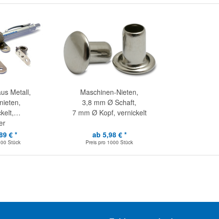
aus Metall,
Maschinen-Nieten,
ieten,
3,8 mm Ø Schaft,
kelt,
7 mm Ø Kopf, vernickelt
er
89 € *
ab 5,98 € *
100 Stück
Preis pro
1000 Stück