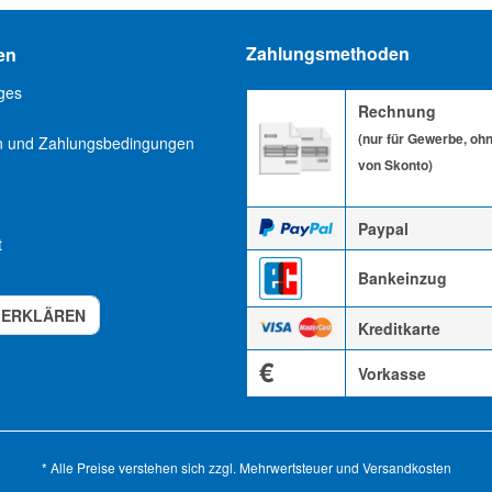
Zahlungsmethoden
en
ges
Rechnung
(nur für Gewerbe, oh
n und Zahlungsbedingungen
von Skonto)
Paypal
t
Bankeinzug
 ERKLÄREN
Kreditkarte
€
Vorkasse
* Alle Preise verstehen sich zzgl. Mehrwertsteuer und
Versandkosten