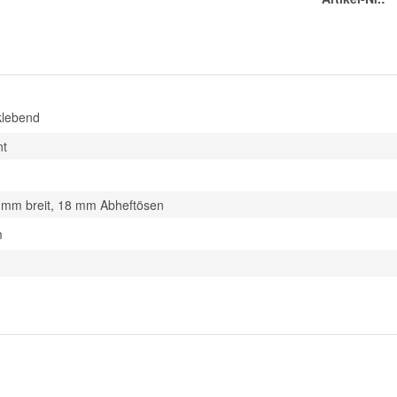
klebend
nt
 mm breit, 18 mm Abheftösen
m