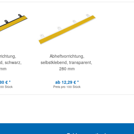
richtung,
Abheftvorrichtung,
d, schwarz,
selbstklebend, transparent,
 mm
280 mm
80 € *
ab 12,29 € *
100 Stück
Preis pro
100 Stück