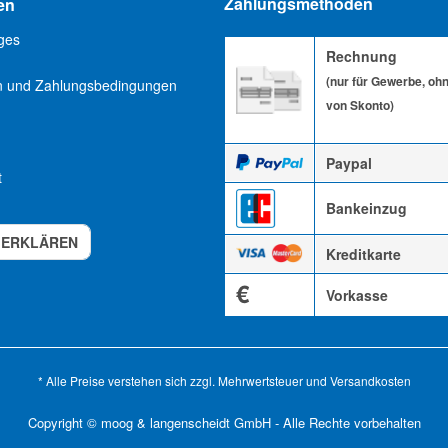
Zahlungsmethoden
en
ges
Rechnung
(nur für Gewerbe, oh
n und Zahlungsbedingungen
von Skonto)
Paypal
t
Bankeinzug
 ERKLÄREN
Kreditkarte
€
Vorkasse
* Alle Preise verstehen sich zzgl. Mehrwertsteuer und
Versandkosten
Copyright © moog & langenscheidt GmbH - Alle Rechte vorbehalten