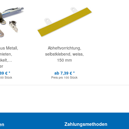
aus Metall,
Abheftvorrichtung,
ieten,
selbstklebend, weiss,
kelt,
150 mm
er
89 € *
ab 7,39 € *
100 Stück
Preis pro
100 Stück
Zahlungsmethoden
en