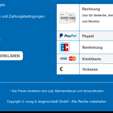
ges
Rechnung
(nur für Gewerbe, oh
n und Zahlungsbedingungen
von Skonto)
Paypal
t
Bankeinzug
 ERKLÄREN
Kreditkarte
€
Vorkasse
* Alle Preise verstehen sich zzgl. Mehrwertsteuer und
Versandkosten
Copyright © moog & langenscheidt GmbH - Alle Rechte vorbehalten