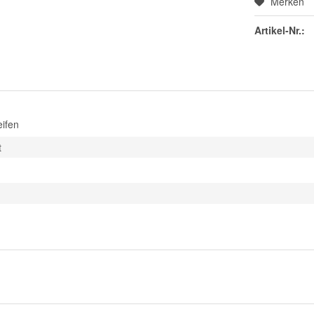
Merken
Artikel-Nr.:
eifen
t