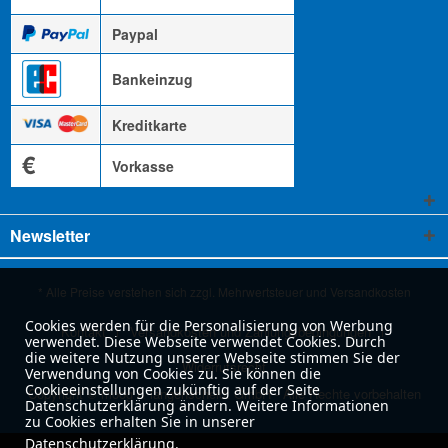
Paypal
Bankeinzug
Kreditkarte
€
Vorkasse
Newsletter
* Alle Preise verstehen sich zzgl. Mehrwertsteuer und
Versandkosten
Cookies werden für die Personalisierung von Werbung
Kontakt
Versandkosten und Zahlungsbedingungen
verwendet. Diese Webseite verwendet Cookies. Durch
die weitere Nutzung unserer Webseite stimmen Sie der
Widerrufsrecht
Verwendung von Cookies zu. Sie können die
Cookieeinstellungen zukünftig auf der Seite
Copyright © moog & langenscheidt GmbH - Alle Rechte vorbehalten
Datenschutzerklärung ändern. Weitere Informationen
zu Cookies erhalten Sie in unserer
Datenschutzerklärung
.