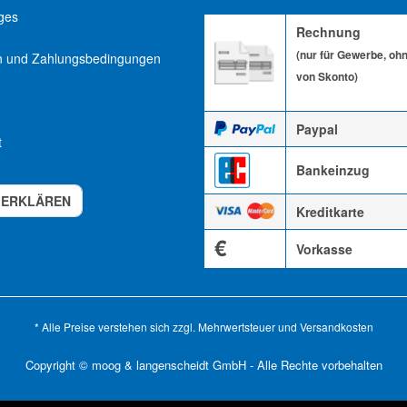
ges
Rechnung
(nur für Gewerbe, oh
n und Zahlungsbedingungen
von Skonto)
Paypal
t
Bankeinzug
 ERKLÄREN
Kreditkarte
€
Vorkasse
* Alle Preise verstehen sich zzgl. Mehrwertsteuer und
Versandkosten
Copyright © moog & langenscheidt GmbH - Alle Rechte vorbehalten