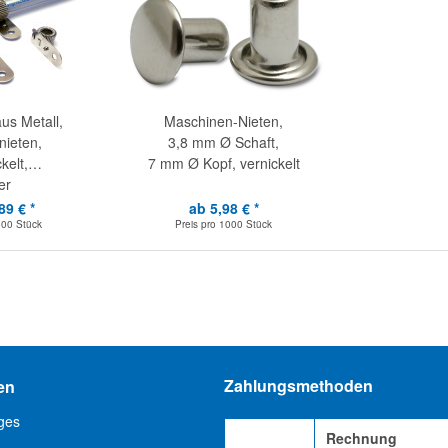
aus Metall,
Maschinen-Nieten,
ieten,
3,8 mm Ø Schaft,
kelt,
7 mm Ø Kopf, vernickelt
er
89 € *
ab 5,98 € *
100 Stück
Preis pro
1000 Stück
Zahlungsmethoden
en
ges
Rechnung