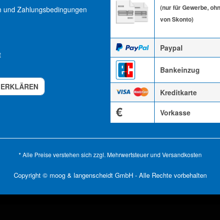
(nur für Gewerbe, oh
n und Zahlungsbedingungen
von Skonto)
Paypal
t
Bankeinzug
 ERKLÄREN
Kreditkarte
€
Vorkasse
* Alle Preise verstehen sich zzgl. Mehrwertsteuer und
Versandkosten
Copyright © moog & langenscheidt GmbH - Alle Rechte vorbehalten