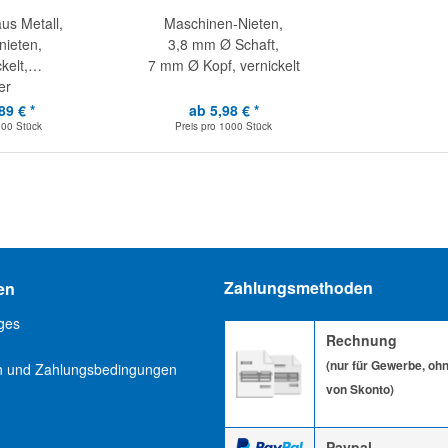
aus Metall,
Maschinen-Nieten,
ieten,
3,8 mm Ø Schaft,
kelt,
7 mm Ø Kopf, vernickelt
er
89 € *
ab 5,98 € *
100 Stück
Preis pro
1000 Stück
Zahlungsmethoden
en
ges
Rechnung
(nur für Gewerbe, oh
n und Zahlungsbedingungen
von Skonto)
Paypal