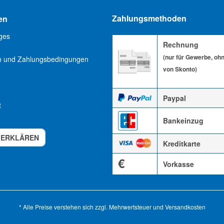
Zahlungsmethoden
en
ges
Rechnung
(nur für Gewerbe, oh
n und Zahlungsbedingungen
von Skonto)
Paypal
t
Bankeinzug
 ERKLÄREN
Kreditkarte
€
Vorkasse
* Alle Preise verstehen sich zzgl. Mehrwertsteuer und
Versandkosten