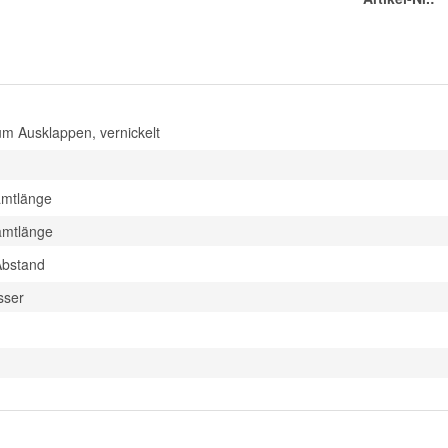
 Ausklappen, vernickelt
amtlänge
amtlänge
Abstand
sser