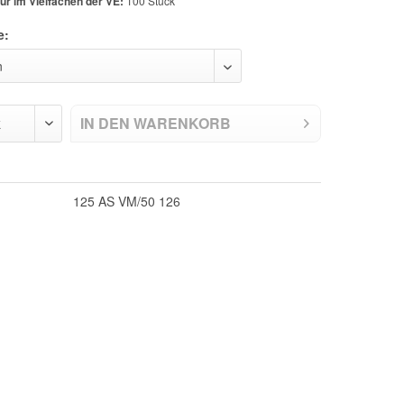
ur im Vielfachen der VE:
100 Stück
e:
IN DEN
WARENKORB
125 AS VM/50 126