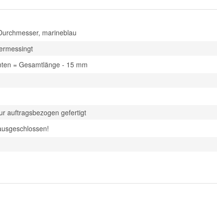
urchmesser, marineblau
vermessingt
nten = Gesamtlänge - 15 mm
 auftragsbezogen gefertigt
ausgeschlossen!