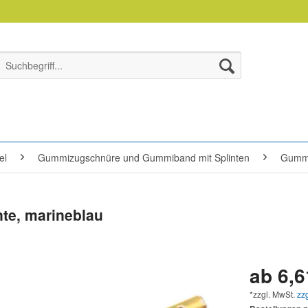
el
Gummizugschnüre und Gummiband mit Splinten
Gummi
te, marineblau
ab 6,6
*zzgl. MwSt.
zz