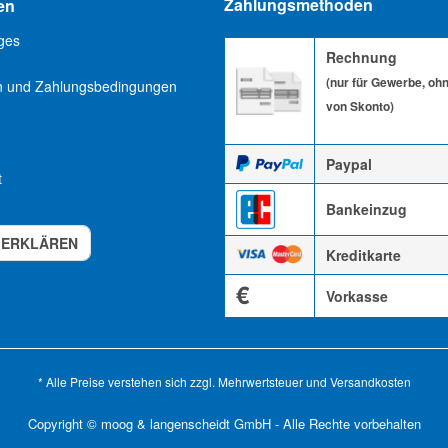
Zahlungsmethoden
en
ges
Rechnung
(nur für Gewerbe, oh
n und Zahlungsbedingungen
von Skonto)
Paypal
t
Bankeinzug
 ERKLÄREN
Kreditkarte
€
Vorkasse
* Alle Preise verstehen sich zzgl. Mehrwertsteuer und
Versandkosten
Copyright © moog & langenscheidt GmbH - Alle Rechte vorbehalten