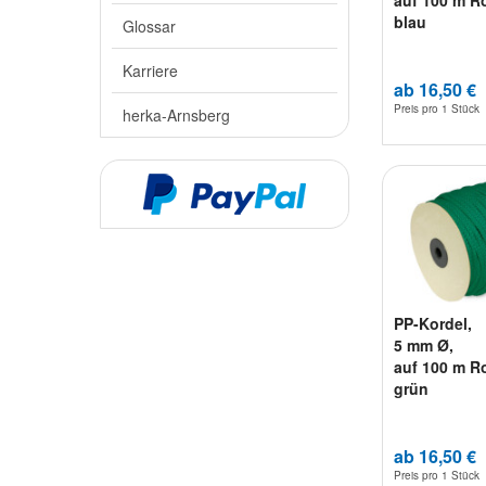
auf 100 m Ro
blau
Glossar
Karriere
ab 16,50 €
Preis pro
1 Stück
herka-Arnsberg
PP-Kordel,
5 mm Ø,
auf 100 m Ro
grün
ab 16,50 €
Preis pro
1 Stück