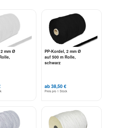
, 2 mm Ø
PP-Kordel, 2 mm Ø
Rolle,
auf 500 m Rolle,
schwarz
€
ab 38,50 €
ck
Preis pro
1 Stück