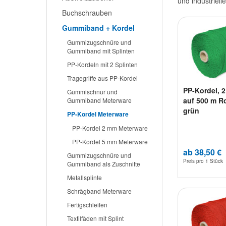
und industriell
Buchschrauben
Gummiband + Kordel
Gummizugschnüre und
Gummiband mit Splinten
PP-Kordeln mit 2 Splinten
Tragegriffe aus PP-Kordel
PP-Kordel, 
Gummischnur und
auf 500 m Ro
Gummiband Meterware
grün
PP-Kordel Meterware
PP-Kordel 2 mm Meterware
PP-Kordel 5 mm Meterware
ab 38,50 €
Gummizugschnüre und
Preis pro
1 Stück
Gummiband als Zuschnitte
Metallsplinte
Schrägband Meterware
Fertigschleifen
Textilfäden mit Splint