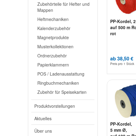
Zubehörteile für Hefter und
Mappen
Heftmechaniken
PP-Kordel, 
auf 500 m Ro
Kalenderzubehör
rot
Magnetprodukte
Musterkollektionen
Ordnerzubehör
ab 38,50 €
Preis pro
1 Stück
Papierklammern
POS / Ladenausstattung
Ringbuchmechaniken
Zubehör für Speisekarten
Produktvorstellungen
Aktuelles
PP-Kordel,
5 mm Ø,
Über uns