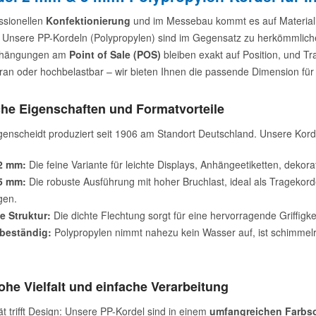
essionellen
Konfektionierung
und im Messebau kommt es auf Materialie
Unsere PP-Kordeln (Polypropylen) sind im Gegensatz zu herkömmlich
Abhängungen am
Point of Sale (POS)
bleiben exakt auf Position, und Tra
gran oder hochbelastbar – wir bieten Ihnen die passende Dimension für 
he Eigenschaften und Formatvorteile
enscheidt produziert seit 1906 am Standort Deutschland. Unsere Kordeln
2 mm:
Die feine Variante für leichte Displays, Anhängeetiketten, dekor
5 mm:
Die robuste Ausführung mit hoher Bruchlast, ideal als Tragekordel
gen.
e Struktur:
Die dichte Flechtung sorgt für eine hervorragende Griffigk
beständig:
Polypropylen nimmt nahezu kein Wasser auf, ist schimmel
ohe Vielfalt und einfache Verarbeitung
ät trifft Design: Unsere PP-Kordel sind in einem
umfangreichen Farbso