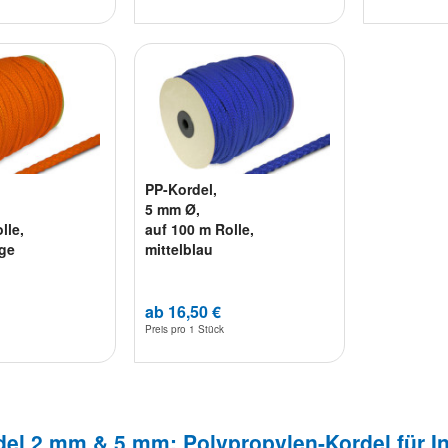
PP-Kordel,
5 mm Ø,
lle,
auf 100 m Rolle,
ge
mittelblau
ab 16,50 €
Preis pro
1 Stück
el 2 mm & 5 mm: Polypropylen-Kordel für I