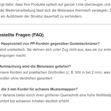
rgt dafür, dass Ihre Produkte optisch auf ganzer Linie überzeugen und 
 die Weiterverarbeitung lässt sich die Meterware thermisch versiegeln
ein Aufdröseln der Struktur dauerhaft zu verhindern.
estellte Fragen (FAQ)
r Hauptvorteil von PP-Kordeln gegenüber Gummischnüren?
sind unelastisch. Sie dehnen sich unter Zug nicht aus, was sie zur erst
ängungen macht.
 Aufmachung wird die Meterware geliefert?
unsere Kordeln auf praktischen Großrollen (z. B. 500 m bei 2 mm), was 
rollen ohne Verdrehen garantiert.
h die 5 mm Kordel für schwere Mustermappen?
m Variante bietet durch ihren größeren Querschnitt eine hohe Reißfesti
mfort bei schweren Inhalten deutlich erhöht.