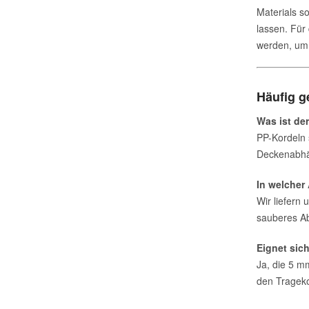
Materials so
lassen. Für
werden, um 
Häufig g
Was ist de
PP-Kordeln 
Deckenabh
In welcher
Wir liefern 
sauberes Ab
Eignet sic
Ja, die 5 m
den Trageko