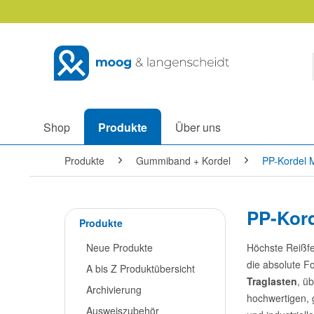
Shop
Produkte
Über uns
Produkte
Gummiband + Kordel
PP-Kordel 
PP-Kord
Produkte
Neue Produkte
Höchste Reißfe
die absolute Fo
A bis Z Produktübersicht
Traglasten
, ü
Archivierung
hochwertigen, 
Ausweiszubehör