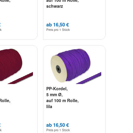
Rolle,
auf 100 m Rolle,
schwarz
€
ab 16,50 €
ck
Preis pro
1 Stück
PP-Kordel,
5 mm Ø,
Rolle,
auf 100 m Rolle,
lila
€
ab 16,50 €
ck
Preis pro
1 Stück