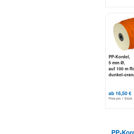
PP-Kordel,
5 mm Ø,
auf 100 m Ro
dunkel-oran
ab 16,50 €
Preis pro
1 Stück
PP-Kord