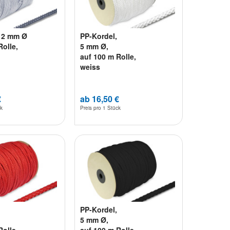
, 2 mm Ø
PP-Kordel,
Rolle,
5 mm Ø,
auf 100 m Rolle,
weiss
€
ab 16,50 €
ck
Preis pro
1 Stück
PP-Kordel,
5 mm Ø,