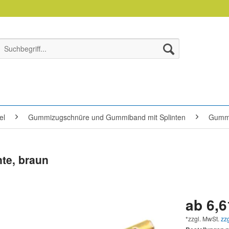
el
Gummizugschnüre und Gummiband mit Splinten
Gummi
te, braun
ab 6,6
*zzgl. MwSt.
zz