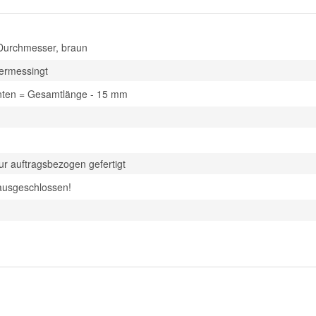
urchmesser, braun
vermessingt
nten = Gesamtlänge - 15 mm
 auftragsbezogen gefertigt
ausgeschlossen!