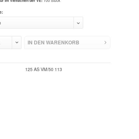
ur im Vielfachen der VE:
100 Stück
e:
IN DEN
WARENKORB
125 AS VM/50 113