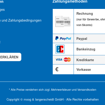
Zahlungsmethoden
en
ges
Rechnung
(nur für Gewerbe, oh
n und Zahlungsbedingungen
von Skonto)
Paypal
t
Bankeinzug
 ERKLÄREN
Kreditkarte
€
Vorkasse
* Alle Preise verstehen sich zzgl. Mehrwertsteuer und
Versandkosten
Copyright © moog & langenscheidt GmbH - Alle Rechte vorbehalten