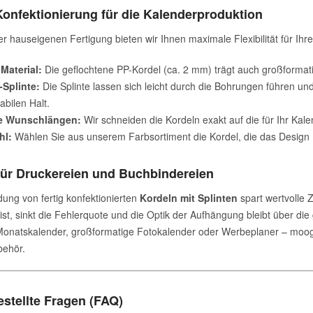
Konfektionierung für die Kalenderproduktion
r hauseigenen Fertigung bieten wir Ihnen maximale Flexibilität für Ihr
Material:
Die geflochtene PP-Kordel (ca. 2 mm) trägt auch großformati
-Splinte:
Die Splinte lassen sich leicht durch die Bohrungen führen und 
abilen Halt.
le Wunschlängen:
Wir schneiden die Kordeln exakt auf die für Ihr Kal
hl:
Wählen Sie aus unserem Farbsortiment die Kordel, die das Design 
 für Druckereien und Buchbindereien
ung von fertig konfektionierten
Kordeln mit Splinten
spart wertvolle 
h ist, sinkt die Fehlerquote und die Optik der Aufhängung bleibt über d
Monatskalender, großformatige Fotokalender oder Werbeplaner – moog & 
behör.
estellte Fragen (FAQ)