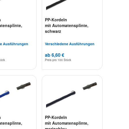
n
PP-Kordeln
tensplinte,
mit Automatensplinte,
schwarz
ne Ausführungen
Verschiedene Ausführungen
ab 6,60 €
tück
Preis pro
100 Stück
n
PP-Kordeln
tensplinte,
mit Automatensplinte,
marineblau