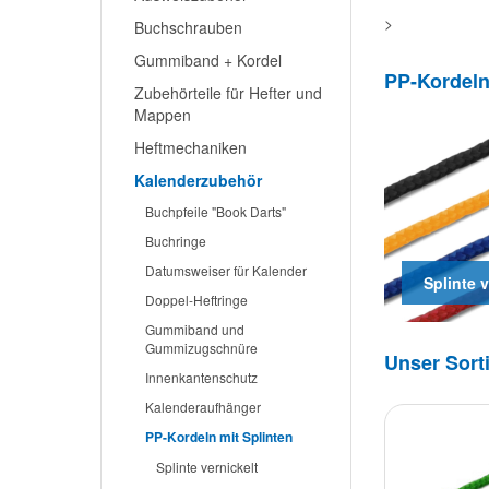
>
Buchschrauben
Gummiband + Kordel
PP-Kordeln
Zubehörteile für Hefter und
Mappen
Heftmechaniken
Kalenderzubehör
Buchpfeile "Book Darts"
Buchringe
Datumsweiser für Kalender
Splinte v
Doppel-Heftringe
Gummiband und
Gummizugschnüre
Unser Sort
Innenkantenschutz
Kalenderaufhänger
PP-Kordeln mit Splinten
Splinte vernickelt