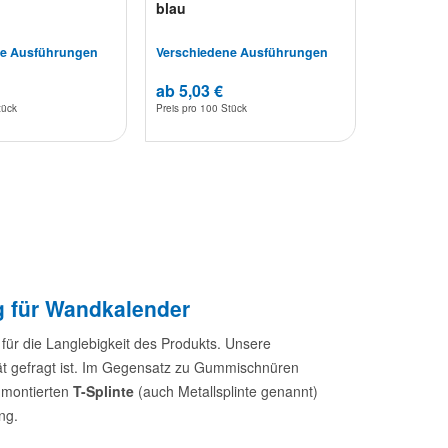
blau
ne Ausführungen
Verschiedene Ausführungen
ab 5,03 €
tück
Preis pro
100 Stück
g für Wandkalender
für die Langlebigkeit des Produkts. Unsere
tät gefragt ist. Im Gegensatz zu Gummischnüren
g montierten
T-Splinte
(auch Metallsplinte genannt)
ng.