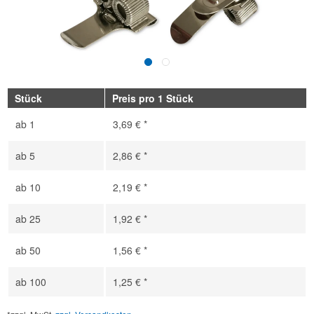
Stück
Preis pro 1 Stück
ab
1
3,69 € *
ab
5
2,86 € *
ab
10
2,19 € *
ab
25
1,92 € *
ab
50
1,56 € *
ab
100
1,25 € *