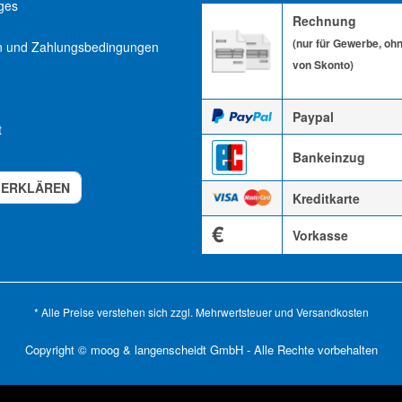
ges
Rechnung
(nur für Gewerbe, oh
n und Zahlungsbedingungen
von Skonto)
Paypal
t
Bankeinzug
 ERKLÄREN
Kreditkarte
€
Vorkasse
* Alle Preise verstehen sich zzgl. Mehrwertsteuer und
Versandkosten
Copyright © moog & langenscheidt GmbH - Alle Rechte vorbehalten