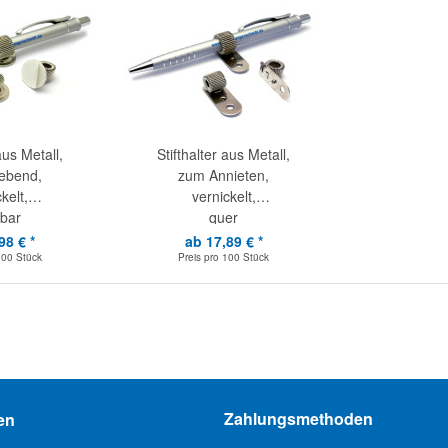
aus Metall,
Stifthalter aus Metall,
lebend,
zum Annieten,
kelt,
vernickelt,
bar
quer
98 € *
ab 17,89 € *
100 Stück
Preis pro
100 Stück
Zahlungsmethoden
en