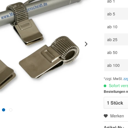
ab
1
ab
5
ab
10
ab
25
ab
50
ab
100
*zzgl. MwSt.
zz
Sofort vers
Bestellungen n
Merken
Artikel-Nr.: